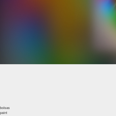
bolsas
paint